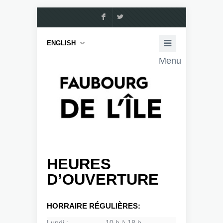
F
L
ENGLISH
Menu
HEURES
D’OUVERTURE
HORRAIRE RÉGULIÈRES:
Lundi :
10 h à 18 h