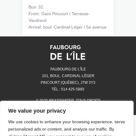
Bus: 32
From: Gare Pincourt / Terrasse-
Vaudreuil
Arrival: boul. Cardinal-Léger / 5e avenue
FAUBOURG DE L'ÎLE
101, BOUL. CARDINAL-LÉGER
PINCOURT (QUÉBEC), J7W 3Y3
TÉL.: 514 425-5885
© 2025 BRASSWATER. TOUS DROITS
RÉSERVÉS.
We value your privacy
We use cookies to enhance your browsing experience, serve
BOUTIQUES
personalized ads or content, and analyze our traffic. By
HEURES D’OUVERTURE ET